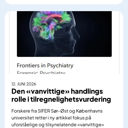
g
o
g
m
r
b
i
g
i
l
l
l
j
e
d
ø
m
e
e
m
a
t
e
v
i
l
h
Å
i
e
r
g
l
h
l
s
12. JUNI 2026
u
y
e
Den «vanvittige» handlings
s
s
i
rolle i tilregnelighetsvurdering
o
n
g
o
Forskere fra SIFER Sør-Øst og Københavns
v
r
universitet retter i ny artikkel fokus på
a
s
uforståelige og tilsynelatende «vanvittige»