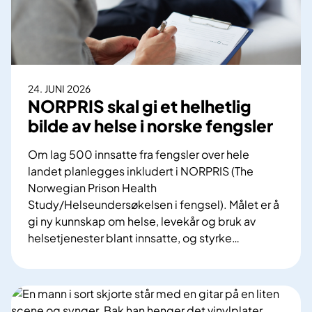
e
s
ø
k
t
24. JUNI 2026
i
NORPRIS skal gi et helhetlig
l
bilde av helse i norske fengsler
d
e
Om lag 500 innsatte fra fengsler over hele
t
landet planlegges inkludert i NORPRIS (The
«
Norwegian Prison Health
b
Study/Helseundersøkelsen i fengsel). Målet er å
a
gi ny kunnskap om helse, levekår og bruk av
r
helsetjenester blant innsatte, og styrke
…
n
N
e
O
-
R
r
P