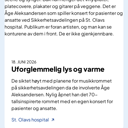
e
R
t
I
t
S
s
s
p
k
s
a
y
l
k
g
i
i
18. JUNI 2026
a
e
Uforglemmelig lys og varme
t
t
r
h
De siktet høyt med planene for musikkrommet
i
e
på sikkerhetsavdelingen da de involverte Åge
s
l
Aleksandersen. Nylig åpnet han det 70-
k
h
tallsinspirerte rommet med en egen konsert for
e
e
pasienter og ansatte.
»
t
f
U
St. Olavs hospital
l
a
f
i