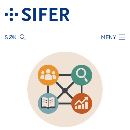
Hopp
til
innhold
SØK
MENY