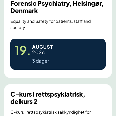
n
u
Forensic Psychiatry, Helsingør,
e
n
Denmark
l
i
i
2
Equality and Safety for patients, staff and
g
0
society
h
2
e
6
1
t
19
.
AUGUST
6
s
2026
t
v
3 dager
u
h
r
N
d
o
e
r
r
d
C-kurs i rettspsykiatrisk,
i
i
n
delkurs 2
c
g
S
C-kurs i rettspsykiatrisk sakkyndighet for