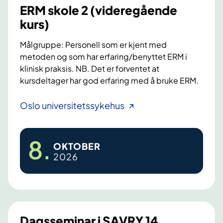
i
2
I
ERM skole 2 (videregående
n
F
kurs)
g
E
ø
R
Målgruppe: Personell som er kjent med
r
metoden og som har erfaring/benyttet ERM i
-
klinisk praksis. NB. Det er forventet at
,
s
kursdeltager har god erfaring med å bruke ERM.
D
a
e
m
E
Oslo universitetssykehus
n
l
R
m
i
M
a
n
8
.
s
OKTOBER
r
g
2026
k
k
2
o
2
l
.
e
–
2
Dagsseminar i SAVRY 14.
2