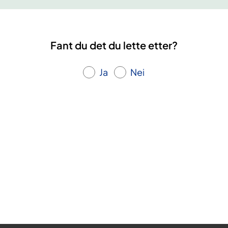
S
)
A
V
Fant du det du lette etter?
R
Y
Ja
Nei
1
4
.
o
k
t
o
b
e
r