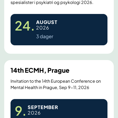
spesialister i psykiatri og psykologi 2026.
y
m
p
C
24
.
AUGUST
o
-
2026
s
k
3 dager
i
u
u
r
m
s
o
i
n
r
14th ECMH, Prague
F
e
o
t
Invitation to the 14th European Conference on
Mental Health in Prague, Sep 9-11, 2026
r
t
e
s
1
n
p
9
.
SEPTEMBER
4
s
s
2026
t
i
y