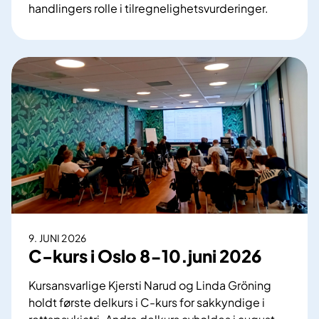
r
k
handlingers rolle i tilregnelighetsvurderinger.
m
e
D
e
f
e
e
n
n
«
g
v
s
a
l
n
e
v
r
i
t
t
i
g
9. JUNI 2026
e
C-kurs i Oslo 8-10.juni 2026
»
h
Kursansvarlige Kjersti Narud og Linda Gröning
a
holdt første delkurs i C-kurs for sakkyndige i
n