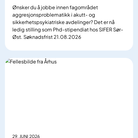
Ønsker du å jobbe innen fagområdet
aggresjonsproblematikk i akutt- og
sikkerhetspsykiatriske avdelinger? Det er nå
ledig stilling som Phd-stipendiat hos SIFER Sør-
Øst. Søknadsfrist 21.08.2026
P
h
d
-
s
t
i
p
e
n
d
i
a
29. JUNI 2026