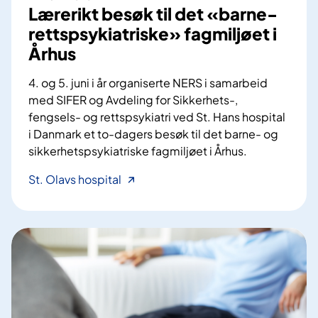
t
Lærerikt besøk til det «barne-
rettspsykiatriske» fagmiljøet i
Århus
4. og 5. juni i år organiserte NERS i samarbeid
med SIFER og Avdeling for Sikkerhets-,
fengsels- og rettspsykiatri ved St. Hans hospital
i Danmark et to-dagers besøk til det barne- og
sikkerhetspsykiatriske fagmiljøet i Århus.
L
St. Olavs hospital
æ
r
e
r
i
k
t
b