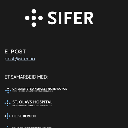
Kontaktinformasjon
E-POST
post@sifer.no
Organisasjon
ET SAMARBEID MED: