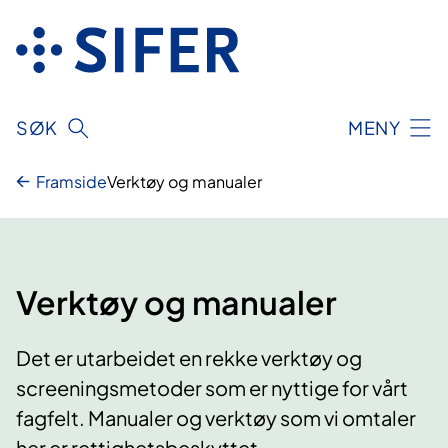
Hopp
til
innhold
SØK
MENY
Framside
Verktøy og manualer
Verktøy og manualer
Det er utarbeidet en rekke verktøy og
screeningsmetoder som er nyttige for vårt
fagfelt. Manualer og verktøy som vi omtaler
her er rettighetsbeskyttet.